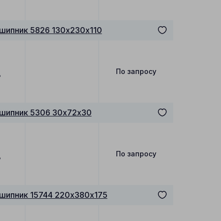
шипник 5826 130х230х110
По запросу
₽
дшипник 5306 30х72х30
По запросу
₽
шипник 15744 220х380х175