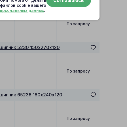
Соглашаюсь
шипник 15930 150.813х270х89
. Они помогают делать
 файлов cookie вашего
персональных данных
.
По запросу
₽
шипник 5230 150х270х120
По запросу
₽
шипник 65236 180х240х120
По запросу
₽