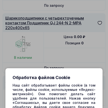
По запросу
Шарикоподшипники с четырехточечным
контактом Подшипник QJ 244-N 2-MPA
220х400х65
Цена
0.00
₽
Позиция
0
В наличии
По запросу
Обработка файлов Cookie
Шарикоподшипники с четырехточечным
контактом Подшипник QJ 209-TVP 45х85х19
Наш сайт обрабатывает файлы cookie (в том
числе, файлы cookie, используемые «Яндекс-
метрикой»). Они помогают делать сайт
Цена
0.00
₽
удобнее для пользователей. Нажав кнопку
Позиция
0
«Соглашаюсь», вы даете свое согласие на
обработку файлов cookie вашего браузера.