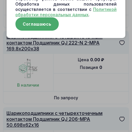
Обработка данных пользователей
В наличии
осуществляется в соответствии с
Политикой
обработки персональных данных
.
По запросу
Соглашаюсь
Шарикоподшипники с четырехточечным
контактом Подшипник QJ 222-N 2-MPA
169.8х200х38
Цена
0.00
₽
Позиция
0
В наличии
По запросу
Шарикоподшипники с четырехточечным
контактом Подшипник QJ 206-MPA
50.698х62х16