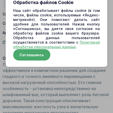
Обработка файлов Cookie
Наш сайт обрабатывает файлы cookie (в том
Склад Барнаул:
есть в наличии
числе, файлы cookie, используемые «Яндекс-
метрикой»). Они помогают делать сайт
Склад Центральный:
нет в наличии
удобнее для пользователей. Нажав кнопку
«Соглашаюсь», вы даете свое согласие на
Артикул:
464098
обработку файлов cookie вашего браузера.
Обработка данных пользователей
осуществляется в соответствии с
Политикой
Условия доставки
обработки персональных данных
.
Соглашаюсь
Описание:
Линейный роликовый подшипник 464098 - это
эффективное и компактное решение для создания
гладкого и точного линейного перемещения с
высокой нагрузочной способностью. Его главная
особенность - установка непосредственно на
шлифованный вал, который выполняет роль беговой
дорожки. Такая конструкция обеспечивает
максимальную жесткость узла и значительную
экономию монтажного пространства.