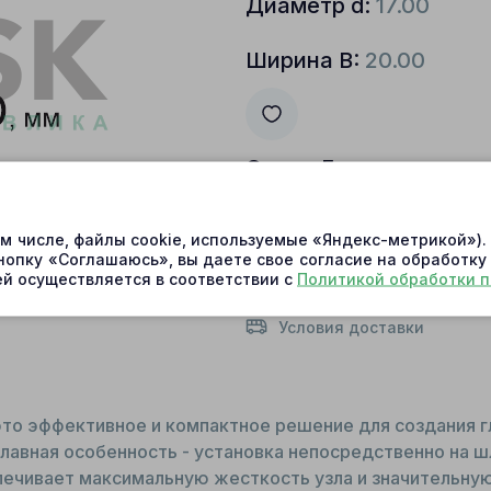
Диаметр d:
17.00
Ширина B:
20.00
Склад Барнаул:
есть 
Склад Центральный:
ом числе, файлы cookie, используемые «Яндекс-метрикой»)
нопку «Соглашаюсь», вы даете свое согласие на обработку
Артикул:
464703
й осуществляется в соответствии с
Политикой обработки 
Условия доставки
то эффективное и компактное решение для создания г
главная особенность - установка непосредственно на 
печивает максимальную жесткость узла и значительну