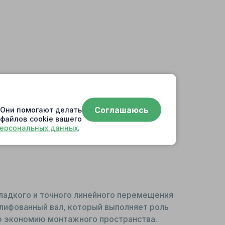
в наличии
нет в наличии
Соглашаюсь
. Они помогают делать
 файлов cookie вашего
персональных данных
.
ладкого и точного линейного перемещения
шлифованный вал, который выполняет роль
ю экономию монтажного пространства.