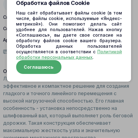
Обработка файлов Cookie
Наш сайт обрабатывает файлы cookie (в том
Склад Барнаул:
есть в наличии
числе, файлы cookie, используемые «Яндекс-
метрикой»). Они помогают делать сайт
Склад Центральный:
нет в наличии
удобнее для пользователей. Нажав кнопку
«Соглашаюсь», вы даете свое согласие на
Артикул:
464706
обработку файлов cookie вашего браузера.
Обработка данных пользователей
осуществляется в соответствии с
Политикой
Условия доставки
обработки персональных данных
.
Соглашаюсь
Описание:
Линейный роликовый подшипник 464706 - это
эффективное и компактное решение для создания
гладкого и точного линейного перемещения с
высокой нагрузочной способностью. Его главная
особенность - установка непосредственно на
шлифованный вал, который выполняет роль беговой
дорожки. Такая конструкция обеспечивает
максимальную жесткость узла и значительную
экономию монтажного пространства.