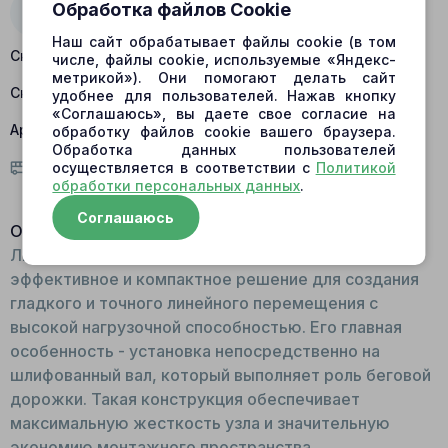
Обработка файлов Cookie
Наш сайт обрабатывает файлы cookie (в том
Склад Барнаул:
есть в наличии
числе, файлы cookie, используемые «Яндекс-
метрикой»). Они помогают делать сайт
Склад Центральный:
нет в наличии
удобнее для пользователей. Нажав кнопку
«Соглашаюсь», вы даете свое согласие на
Артикул:
464709
обработку файлов cookie вашего браузера.
Обработка данных пользователей
осуществляется в соответствии с
Политикой
Условия доставки
обработки персональных данных
.
Соглашаюсь
Описание:
Линейный роликовый подшипник 464709 - это
эффективное и компактное решение для создания
гладкого и точного линейного перемещения с
высокой нагрузочной способностью. Его главная
особенность - установка непосредственно на
шлифованный вал, который выполняет роль беговой
дорожки. Такая конструкция обеспечивает
максимальную жесткость узла и значительную
экономию монтажного пространства.