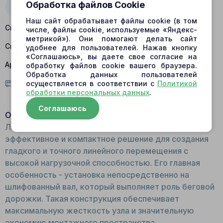
Обработка файлов Cookie
Наш сайт обрабатывает файлы cookie (в том
Склад Барнаул:
есть в наличии
числе, файлы cookie, используемые «Яндекс-
метрикой»). Они помогают делать сайт
Склад Центральный:
нет в наличии
удобнее для пользователей. Нажав кнопку
«Соглашаюсь», вы даете свое согласие на
Артикул:
464811
обработку файлов cookie вашего браузера.
Обработка данных пользователей
осуществляется в соответствии с
Политикой
Условия доставки
обработки персональных данных
.
Соглашаюсь
Описание:
Линейный роликовый подшипник 464811 - это
эффективное и компактное решение для создания
гладкого и точного линейного перемещения с
высокой нагрузочной способностью. Его главная
особенность - установка непосредственно на
шлифованный вал, который выполняет роль беговой
дорожки. Такая конструкция обеспечивает
максимальную жесткость узла и значительную
экономию монтажного пространства.