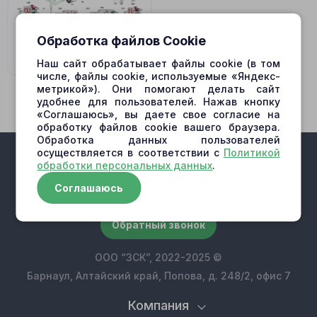
Обработка файлов Cookie
803079879
Наш сайт обрабатывает файлы cookie (в том
числе, файлы cookie, используемые «Яндекс-
метрикой»). Они помогают делать сайт
удобнее для пользователей. Нажав кнопку
«Соглашаюсь», вы даете свое согласие на
обработку файлов cookie вашего браузера.
Обработка данных пользователей
осуществляется в соответствии с
Политикой
обработки персональных данных
.
Соглашаюсь
+7 (909) 500-10-30
Обратный звонок
ООО “ЗСК”, 2022-2025 ©
Барнаул, Алтайский край, Попова, д. 248/2, офис 7
Компания