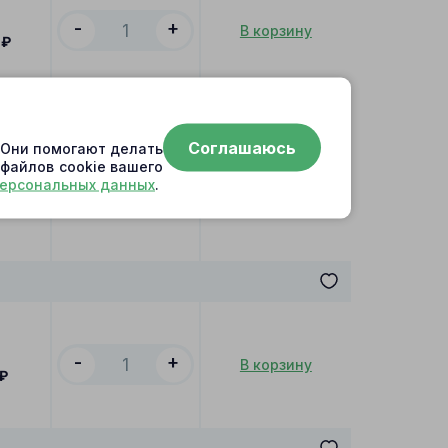
-
+
В корзину
₽
Соглашаюсь
. Они помогают делать
 файлов cookie вашего
персональных данных
.
-
+
В корзину
₽
-
+
В корзину
₽