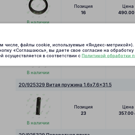
Позиция
Цена
16
490.00
В наличии
20/925329 Опорная плита
ом числе, файлы cookie, используемые «Яндекс-метрикой»)
нопку «Соглашаюсь», вы даете свое согласие на обработку
й осуществляется в соответствии с
Политикой обработки 
Позиция
Цена
18
1257.00
В наличии
20/925329 Витая пружина 1.6x7.6x31.5
Позиция
Цена
23
357.00
В наличии