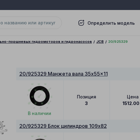
Определить модель
льно-поршневых гидромоторов и гидронасосов
JCB
20/925329
20/925329 Манжета вала 35x55x11
Позиция
Цена
3
1512.00
В наличии
20/925329 Блок цилиндров 109x82