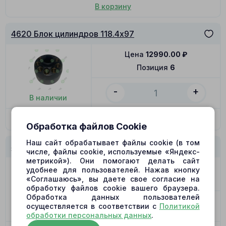
В корзину
4620 Блок цилиндров 118.4x97
Цена
12990.00
₽
Позиция
6
-
+
В наличии
В корзину
Обработка файлов Cookie
Наш сайт обрабатывает файлы cookie (в том
4620 Блок цилиндров 118.4x97
числе, файлы cookie, используемые «Яндекс-
метрикой»). Они помогают делать сайт
Цена
15460.00
₽
удобнее для пользователей. Нажав кнопку
«Соглашаюсь», вы даете свое согласие на
Позиция
6
обработку файлов cookie вашего браузера.
Обработка данных пользователей
-
+
осуществляется в соответствии с
Политикой
В наличии
обработки персональных данных
.