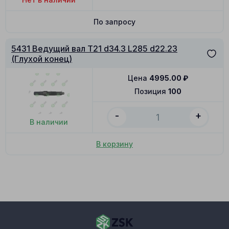
По запросу
5431 Ведущий вал T21 d34.3 L285 d22.23
(Глухой конец)
Цена
4995.00
₽
Позиция
100
-
+
В наличии
В корзину