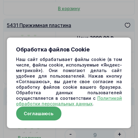
В корзину
5431 Прижимная пластина
Цена
2099.00
₽
Позиция
10
Обработка файлов Cookie
-
+
Наш сайт обрабатывает файлы cookie (в том
В наличии
числе, файлы cookie, используемые «Яндекс-
метрикой»). Они помогают делать сайт
удобнее для пользователей. Нажав кнопку
В корзину
«Соглашаюсь», вы даете свое согласие на
обработку файлов cookie вашего браузера.
Обработка данных пользователей
5431 Поршень с башмаком 20.8x88 (внутр d-
осуществляется в соответствии с
Политикой
15.3)
обработки персональных данных
.
Цена
1469.00
₽
Соглашаюсь
Позиция
11
-
+
В наличии