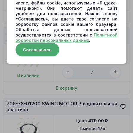
-
+
числе, файлы cookie, используемые «Яндекс-
В наличии
метрикой»). Они помогают делать сайт
удобнее для пользователей. Нажав кнопку
В корзину
«Соглашаюсь», вы даете свое согласие на
обработку файлов cookie вашего браузера.
Обработка данных пользователей
706-73-01200 SWING MOTOR Поршень с
осуществляется в соответствии с
Политикой
шатуном 17.8x69
обработки персональных данных
.
Соглашаюсь
Цена
1140.00
₽
Позиция
21
-
+
В наличии
В корзину
706-73-01200 SWING MOTOR Разделительная
пластина
Цена
479.00
₽
Позиция
175