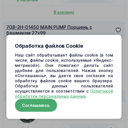
В корзину
708-2H-01450 MAIN PUMP Поршень с
башмаком 27x99
Цена
1990.00
₽
Обработка файлов Cookie
Позиция
11
Наш сайт обрабатывает файлы cookie (в том
числе, файлы cookie, используемые «Яндекс-
метрикой»). Они помогают делать сайт
Нет в наличии
удобнее для пользователей. Нажав кнопку
«Соглашаюсь», вы даете свое согласие на
По запросу
обработку файлов cookie вашего браузера.
Обработка данных пользователей
осуществляется в соответствии с
Политикой
708-2H-01450 MAIN PUMP Распределитель R
обработки персональных данных
.
Соглашаюсь
Цена
4990.00
₽
Позиция
12