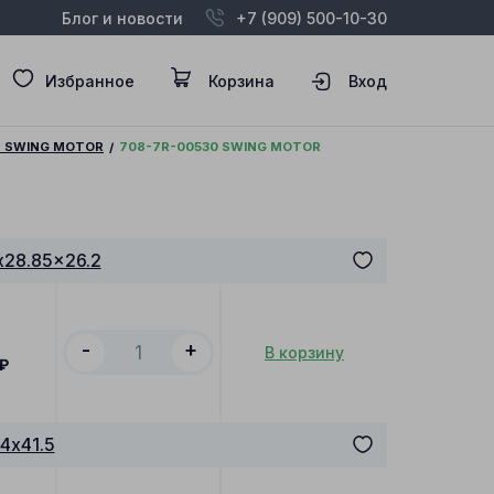
Блог и новости
+7 (909) 500-10-30
Избранное
Корзина
Вход
8 SWING MOTOR
708-7R-00530 SWING MOTOR
28.85x26.2
-
+
В корзину
₽
4x41.5