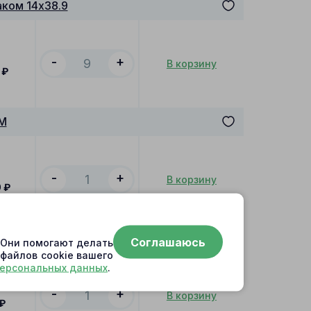
ком 14x38.9
-
+
В корзину
₽
M
-
+
В корзину
0
₽
Соглашаюсь
. Они помогают делать
 файлов cookie вашего
персональных данных
.
-
+
В корзину
₽