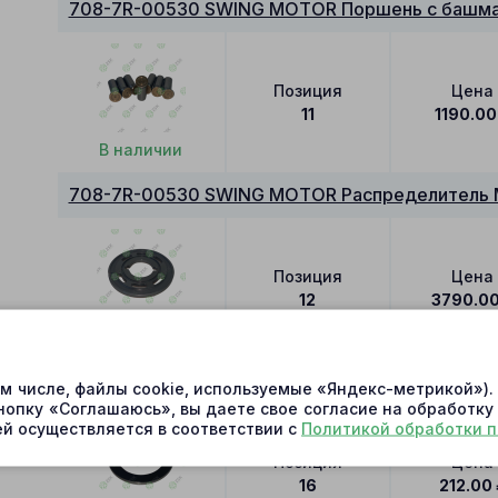
708-7R-00530 SWING MOTOR Поршень с башма
Позиция
Цена
11
1190.00
В наличии
708-7R-00530 SWING MOTOR Распределитель 
Позиция
Цена
12
3790.0
В наличии
708-7R-00530 SWING MOTOR Упорное кольцо
ом числе, файлы cookie, используемые «Яндекс-метрикой»)
нопку «Соглашаюсь», вы даете свое согласие на обработку
й осуществляется в соответствии с
Политикой обработки 
Позиция
Цена
16
212.00