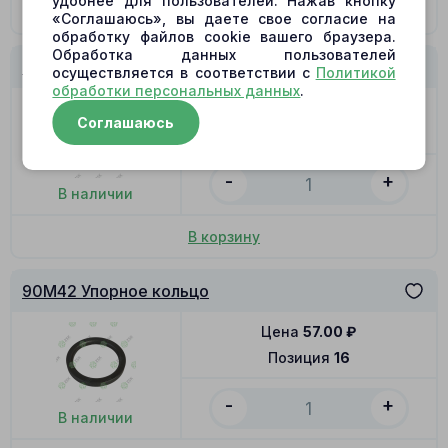
удобнее для пользователей. Нажав кнопку
В корзину
«Соглашаюсь», вы даете свое согласие на
обработку файлов cookie вашего браузера.
Обработка данных пользователей
90M42 Упорное кольцо
осуществляется в соответствии с
Политикой
обработки персональных данных
.
Цена
57.00
₽
Соглашаюсь
Позиция
16
-
+
В наличии
В корзину
90M42 Упорное кольцо
Цена
57.00
₽
Позиция
16
-
+
В наличии