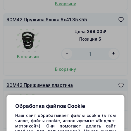
В корзину
90M42 Пружина блока 6x41.35x55
Цена
299.00
₽
Позиция
5
-
+
В наличии
В корзину
90M42 Прижимная пластина
Цена
2336.00
₽
Позиция
10
Обработка файлов Cookie
Наш сайт обрабатывает файлы cookie (в том
-
+
числе, файлы cookie, используемые «Яндекс-
В наличии
метрикой»). Они помогают делать сайт