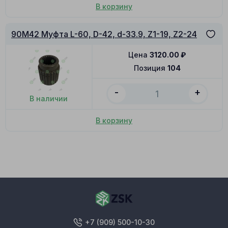
В корзину
90M42 Муфта L-60, D-42, d-33.9, Z1-19, Z2-24
Цена
3120.00
₽
Позиция
104
-
+
В наличии
В корзину
+7 (909) 500-10-30