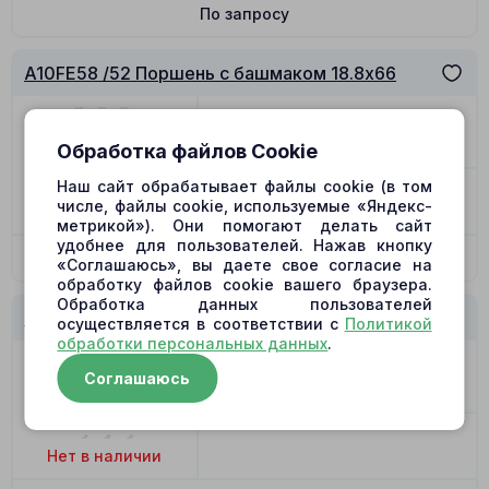
По запросу
A10FE58 /52 Поршень с башмаком 18.8x66
Цена
1269.00
₽
Позиция
11
Обработка файлов Cookie
Наш сайт обрабатывает файлы cookie (в том
числе, файлы cookie, используемые «Яндекс-
Нет в наличии
метрикой»). Они помогают делать сайт
удобнее для пользователей. Нажав кнопку
По запросу
«Соглашаюсь», вы даете свое согласие на
обработку файлов cookie вашего браузера.
Обработка данных пользователей
A10FE58 /52 Поршень с башмаком 18.8x66
осуществляется в соответствии с
Политикой
обработки персональных данных
.
Цена
1269.00
₽
Соглашаюсь
Позиция
11
Нет в наличии