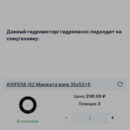
Данный гидромотор/ гидронасос подходит на
спецтехнику:
A10FE58 /52 Манжета вала 35x52x5
Цена
2141.00
₽
Позиция
3
-
+
В наличии