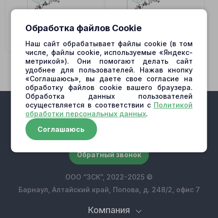
Обработка файлов Cookie
A10VD40
A10VD43
Наш сайт обрабатывает файлы cookie (в том
числе, файлы cookie, используемые «Яндекс-
метрикой»). Они помогают делать сайт
удобнее для пользователей. Нажав кнопку
«Соглашаюсь», вы даете свое согласие на
обработку файлов cookie вашего браузера.
Обработка данных пользователей
осуществляется в соответствии с
Политикой
обработки персональных данных
.
Соглашаюсь
+7 (909) 500-10-30
Обратный звонок
ООО “ЗСК”, 2022-2025 ©
Барнаул, Алтайский край, Попова, д. 248/2, офис 7
Компания