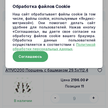
В корзину
Обработка файлов Cookie
Наш сайт обрабатывает файлы cookie (в том
A11VO200 Прижимная пластина
числе, файлы cookie, используемые «Яндекс-
метрикой»). Они помогают делать сайт
Цена
5988.00
₽
удобнее для пользователей. Нажав кнопку
«Соглашаюсь», вы даете свое согласие на
Позиция
10
обработку файлов cookie вашего браузера.
Обработка данных пользователей
-
+
осуществляется в соответствии с
Политикой
В наличии
обработки персональных данных
.
Соглашаюсь
В корзину
A11VO200 Поршень с башмаком 29.5x112.4
Цена
2196.00
₽
Позиция
11
-
+
В наличии