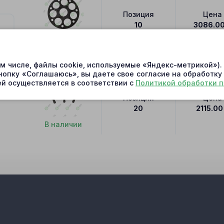
Позиция
Цена
10
3086.0
В наличии
A17FO63 Поршень с кольцами 17.8x72.2
ом числе, файлы cookie, используемые «Яндекс-метрикой»)
нопку «Соглашаюсь», вы даете свое согласие на обработку
й осуществляется в соответствии с
Политикой обработки 
Позиция
Цена
20
2115.00
В наличии