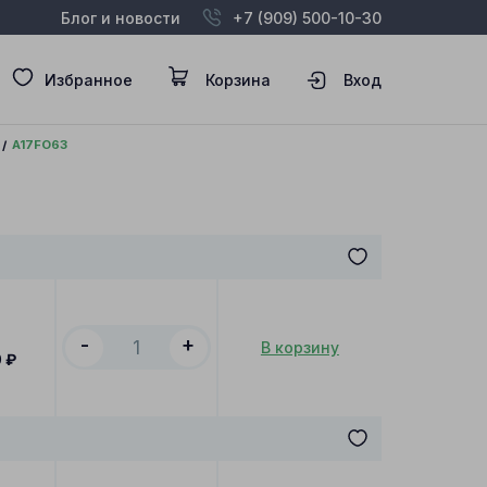
Блог и новости
+7 (909) 500-10-30
Избранное
Корзина
Вход
A17FO63
-
+
В корзину
0
₽