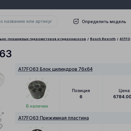
Определить модель
льно-поршневых гидромоторов и гидронасосов
Bosch Rexroth
A17FO
O63
A17FO63 Блок цилиндров 76x64
Позиция
Цена
6
6784.0
В наличии
A17FO63 Прижимная пластина