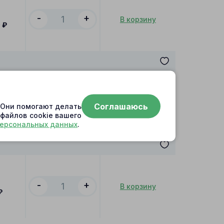
-
+
В корзину
0
₽
-
+
В корзину
Соглашаюсь
. Они помогают делать
0
₽
 файлов cookie вашего
персональных данных
.
-
+
В корзину
₽