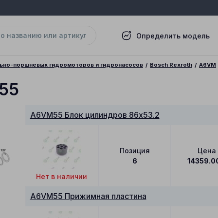
Определить модель
льно-поршневых гидромоторов и гидронасосов
Bosch Rexroth
A6VM
55
A6VM55 Блок цилиндров 86x53.2
Позиция
Цена
6
14359.0
Нет в наличии
A6VM55 Прижимная пластина