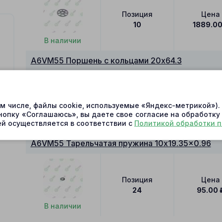
Позиция
Цена
10
1889.0
В наличии
A6VM55 Поршень с кольцами 20x64.3
Позиция
Цена
ом числе, файлы cookie, используемые «Яндекс-метрикой»)
20
2232.0
нопку «Соглашаюсь», вы даете свое согласие на обработку
й осуществляется в соответствии с
Политикой обработки 
В наличии
A6VM55 Тарельчатая пружина 10x19.35x0.96
Позиция
Цена
24
95.00
В наличии