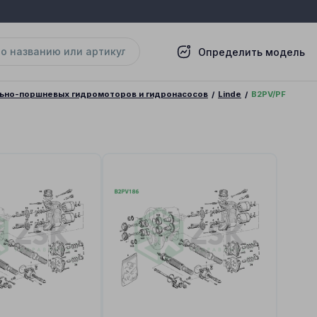
Определить модель
льно-поршневых гидромоторов и гидронасосов
Linde
B2PV/PF