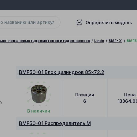
Определить модель
льно-поршневых гидромоторов и гидронасосов
Linde
BMF-01
BMF5
BMF50-01 Блок цилиндров 85x72.2
Позиция
Цена
6
13364.0
В наличии
BMF50-01 Распределитель M