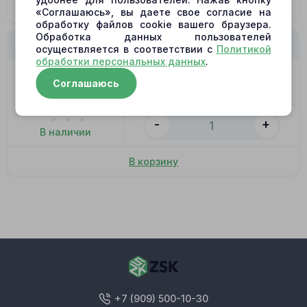
В корзину
«Соглашаюсь», вы даете свое согласие на
обработку файлов cookie вашего браузера.
Обработка данных пользователей
BMR105-01 Кольцо со сферой
осуществляется в соответствии с
Политикой
обработки персональных данных
.
Цена
608.00
₽
Соглашаюсь
Позиция
26
-
+
В наличии
В корзину
+7 (909) 500-10-30