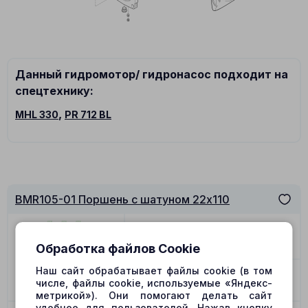
Данный гидромотор/ гидронасос подходит на
спецтехнику:
,
MHL 330
PR 712 BL
BMR105-01 Поршень с шатуном 22x110
Цена
1778.00
₽
Позиция
21
Обработка файлов Cookie
Наш сайт обрабатывает файлы cookie (в том
-
+
числе, файлы cookie, используемые «Яндекс-
В наличии
метрикой»). Они помогают делать сайт
удобнее для пользователей. Нажав кнопку