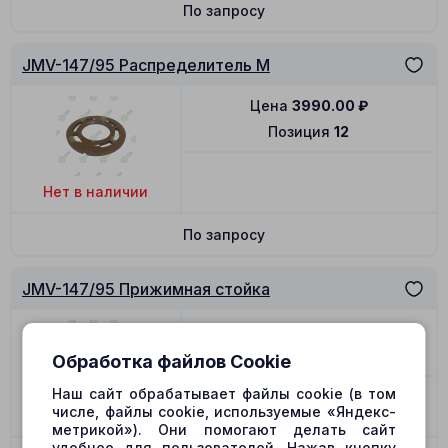
По запросу
JMV-147/95 Распределитель M
Цена
3990.00
₽
Позиция
12
Нет в наличии
По запросу
JMV-147/95 Прижимная стойка
Цена
79.00
₽
Позиция
15
Обработка файлов Cookie
Наш сайт обрабатывает файлы cookie (в том
числе, файлы cookie, используемые «Яндекс-
Нет в наличии
метрикой»). Они помогают делать сайт
удобнее для пользователей. Нажав кнопку