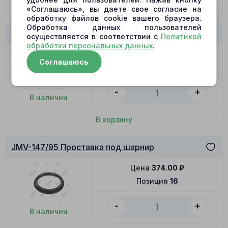
По запросу
«Соглашаюсь», вы даете свое согласие на
обработку файлов cookie вашего браузера.
Обработка данных пользователей
JMV-147/95 Упорное кольцо
осуществляется в соответствии с
Политикой
обработки персональных данных
.
Цена
599.00
₽
Соглашаюсь
Позиция
16
-
+
В наличии
В корзину
JMV-147/95 Проставка под шарнир
Цена
374.00
₽
Позиция
16
-
+
В наличии