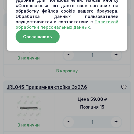
удобнее для пользователей. Нажав кнопку
В корзину
«Соглашаюсь», вы даете свое согласие на
обработку файлов cookie вашего браузера.
Обработка данных пользователей
JRL045 Распределитель R
осуществляется в соответствии с
Политикой
обработки персональных данных
.
Цена
5326.00
₽
Соглашаюсь
Позиция
12
-
+
В наличии
В корзину
JRL045 Прижимная стойка 3x27.6
Цена
59.00
₽
Позиция
15
-
+
В наличии