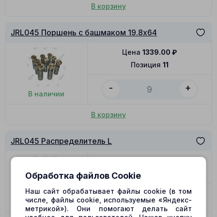
В корзину
JRL045 Поршень с башмаком 19.8x64
Цена
1339.00
₽
Позиция
11
-
+
В наличии
В корзину
JRL045 Распределитель L
Цена
5126.00
₽
Позиция
12
Обработка файлов Cookie
Наш сайт обрабатывает файлы cookie (в том
-
+
числе, файлы cookie, используемые «Яндекс-
В наличии
метрикой»). Они помогают делать сайт