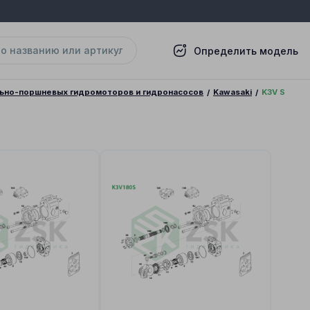
Определить модель
льно-поршневых гидромоторов и гидронасосов
Kawasaki
K3V S