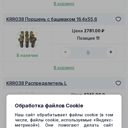
В корзину
KRR038 Поршень с башмаком 16.4x55.6
Цена
2781.00
₽
Позиция
11
-
+
В наличии
В корзину
KRR038 Распределитель L
Цена
4746.00
₽
Позиция
12
Обработка файлов Cookie
Наш сайт обрабатывает файлы cookie (в том
Нет в наличии
числе, файлы cookie, используемые «Яндекс-
метрикой»). Они помогают делать сайт