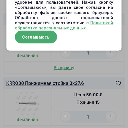
удобнее для пользователей. Нажав кнопку
По запросу
«Соглашаюсь», вы даете свое согласие на
обработку файлов cookie вашего браузера.
Обработка данных пользователей
KRR038 Распределитель R
осуществляется в соответствии с
Политикой
обработки персональных данных
.
Цена
5963.00
₽
Соглашаюсь
Позиция
12
-
+
В наличии
В корзину
KRR038 Прижимная стойка 3x27.6
Цена
59.00
₽
Позиция
15
-
+
В наличии