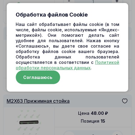
-
+
В наличии
Обработка файлов Cookie
В корзину
Наш сайт обрабатывает файлы cookie (в том
числе, файлы cookie, используемые «Яндекс-
M2X63 Распределитель M
метрикой»). Они помогают делать сайт
удобнее для пользователей. Нажав кнопку
Цена
3180.00
₽
«Соглашаюсь», вы даете свое согласие на
обработку файлов cookie вашего браузера.
Позиция
12
Обработка данных пользователей
осуществляется в соответствии с
Политикой
-
+
обработки персональных данных
.
В наличии
Соглашаюсь
В корзину
M2X63 Прижимная стойка
Цена
48.00
₽
Позиция
15