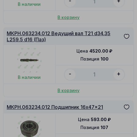
-
+
В наличии
В корзину
МКРН.063234.012 Ведущий вал T21 d34.35
L259.5 d16 (Паз)
Цена
4520.00
₽
Позиция
100
-
+
В наличии
В корзину
МКРН.063234.012 Подшипник 16x47x21
Цена
593.00
₽
Позиция
107