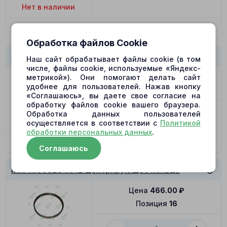
Нет в наличии
По запросу
Обработка файлов Cookie
МКРН.063234.012 Распределитель L
Наш сайт обрабатывает файлы cookie (в том
числе, файлы cookie, используемые «Яндекс-
Цена
2459.00
₽
метрикой»). Они помогают делать сайт
удобнее для пользователей. Нажав кнопку
Позиция
12
«Соглашаюсь», вы даете свое согласие на
обработку файлов cookie вашего браузера.
-
+
Обработка данных пользователей
В наличии
осуществляется в соответствии с
Политикой
обработки персональных данных
.
В корзину
Соглашаюсь
МКРН.063234.012 Центрирующее кольцо
Цена
466.00
₽
Позиция
16