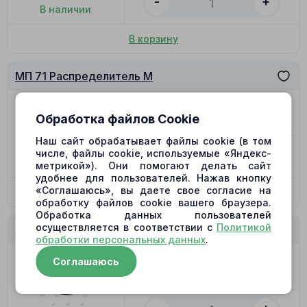
-
+
В наличии
В корзину
МП 71 Распределитель M
Цена
2819.00
₽
Обработка файлов Cookie
Позиция
12
Наш сайт обрабатывает файлы cookie (в том
-
+
числе, файлы cookie, используемые «Яндекс-
В наличии
метрикой»). Они помогают делать сайт
удобнее для пользователей. Нажав кнопку
«Соглашаюсь», вы даете свое согласие на
В корзину
обработку файлов cookie вашего браузера.
Обработка данных пользователей
осуществляется в соответствии с
Политикой
МП 71 Упорное кольцо
обработки персональных данных
.
Цена
212.00
₽
Соглашаюсь
Позиция
16