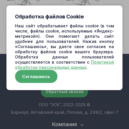
Обработка файлов Cookie
MVB10
MVB5
Наш сайт обрабатывает файлы cookie (в том
числе, файлы cookie, используемые «Яндекс-
метрикой»). Они помогают делать сайт
удобнее для пользователей. Нажав кнопку
«Соглашаюсь», вы даете свое согласие на
обработку файлов cookie вашего браузера.
Обработка данных пользователей
осуществляется в соответствии с
Политикой
обработки персональных данных
.
Соглашаюсь
+7 (909) 500-10-30
Обратный звонок
ООО “ЗСК”, 2022-2025 ©
Барнаул, Алтайский край, Попова, д. 248/2, офис 7
Компания