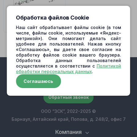
Обработка файлов Cookie
MVE19
Наш сайт обрабатывает файлы cookie (в том
числе, файлы cookie, используемые «Яндекс-
метрикой»). Они помогают делать сайт
удобнее для пользователей. Нажав кнопку
«Соглашаюсь», вы даете свое согласие на
обработку файлов cookie вашего браузера.
Обработка данных пользователей
осуществляется в соответствии с
Политикой
обработки персональных данных
.
Соглашаюсь
+7 (909) 500-10-30
Обратный звонок
ООО “ЗСК”, 2022-2025 ©
Барнаул, Алтайский край, Попова, д. 248/2, офис 7
Компания