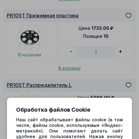
PR105T Прижимная пластина
Цена
1733.00
₽
Позиция
10
-
+
В наличии
В корзину
PR105T Распределитель L
Цена
5096.00
₽
Позиция
12
Обработка файлов Cookie
-
+
Наш сайт обрабатывает файлы cookie (в том
В наличии
числе, файлы cookie, используемые «Яндекс-
метрикой»). Они помогают делать сайт
удобнее для пользователей. Нажав кнопку
В корзину