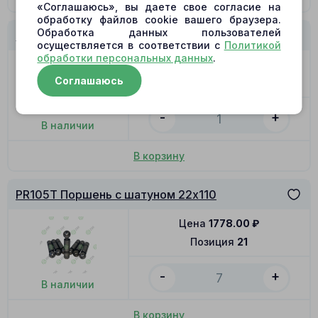
«Соглашаюсь», вы даете свое согласие на
обработку файлов cookie вашего браузера.
Обработка данных пользователей
PR105T Распределитель R
осуществляется в соответствии с
Политикой
обработки персональных данных
.
Цена
4262.00
₽
Соглашаюсь
Позиция
12
-
+
В наличии
В корзину
PR105T Поршень с шатуном 22x110
Цена
1778.00
₽
Позиция
21
-
+
В наличии
В корзину