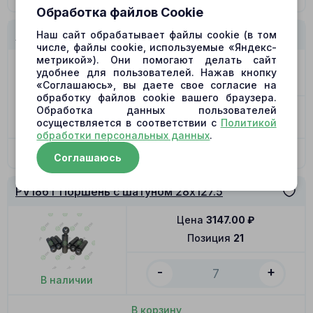
Обработка файлов Cookie
PV186T Распределитель L
Наш сайт обрабатывает файлы cookie (в том
числе, файлы cookie, используемые «Яндекс-
метрикой»). Они помогают делать сайт
Цена
16119.00
₽
удобнее для пользователей. Нажав кнопку
Позиция
12
«Соглашаюсь», вы даете свое согласие на
обработку файлов cookie вашего браузера.
Обработка данных пользователей
-
+
осуществляется в соответствии с
Политикой
В наличии
обработки персональных данных
.
В корзину
Соглашаюсь
PV186T Поршень с шатуном 28x127.5
Цена
3147.00
₽
Позиция
21
-
+
В наличии
В корзину