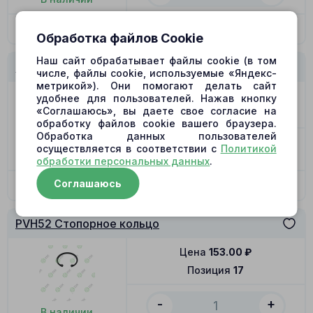
В корзину
Обработка файлов Cookie
Наш сайт обрабатывает файлы cookie (в том
PVH52 Центрирующее кольцо
числе, файлы cookie, используемые «Яндекс-
метрикой»). Они помогают делать сайт
Цена
432.00
₽
удобнее для пользователей. Нажав кнопку
«Соглашаюсь», вы даете свое согласие на
Позиция
16
обработку файлов cookie вашего браузера.
Обработка данных пользователей
-
+
осуществляется в соответствии с
Политикой
В наличии
обработки персональных данных
.
Соглашаюсь
В корзину
PVH52 Стопорное кольцо
Цена
153.00
₽
Позиция
17
-
+
В наличии