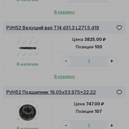
В корзину
PVH52 Ведущий вал T14 d31.3 L271.5 d19
Цена
3825.00
₽
Позиция
100
-
+
В наличии
В корзину
PVH52 Подшипник 19.05x53.975x22.22
Цена
747.00
₽
Позиция
107
-
+
В наличии