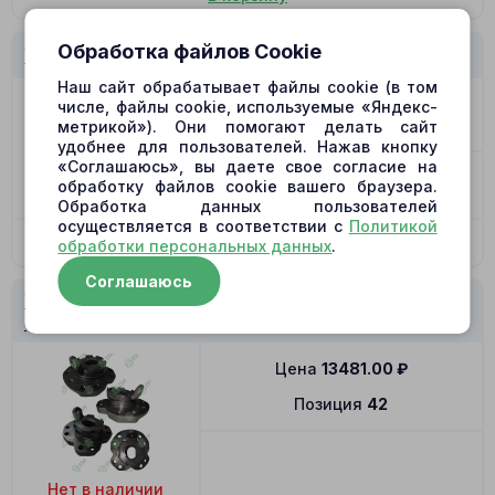
Обработка файлов Cookie
VOE14514893 Распределитель L
Наш сайт обрабатывает файлы cookie (в том
Цена
3090.00
₽
числе, файлы cookie, используемые «Яндекс-
метрикой»). Они помогают делать сайт
Позиция
12
удобнее для пользователей. Нажав кнопку
«Соглашаюсь», вы даете свое согласие на
-
+
обработку файлов cookie вашего браузера.
В наличии
Обработка данных пользователей
осуществляется в соответствии с
Политикой
В корзину
обработки персональных данных
.
Соглашаюсь
VOE14514893 Суппорт+Поворотная плита
(40+41)
Цена
13481.00
₽
Позиция
42
Нет в наличии