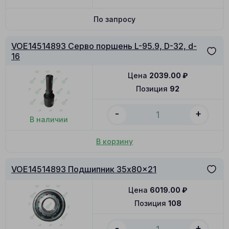
По запросу
VOE14514893 Серво поршень L-95.9, D-32, d-
16
Цена
2039.00
₽
Позиция
92
-
+
В наличии
В корзину
VOE14514893 Подшипник 35x80x21
Цена
6019.00
₽
Позиция
108
-
+