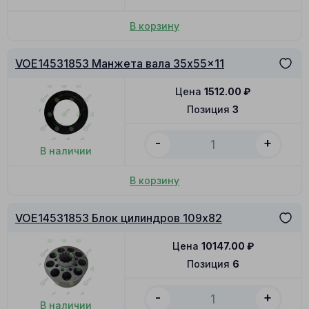
В корзину
VOE14531853 Манжета вала 35x55x11
Цена
1512.00
₽
Позиция
3
-
+
В наличии
В корзину
VOE14531853 Блок цилиндров 109x82
Цена
10147.00
₽
Позиция
6
-
+
В наличии