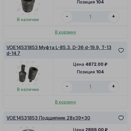
Позиция
104
-
+
В наличии
В корзину
VOE14531853 Муфта L-85.3, D-36 d-19.9, T-13
d-14.7
Цена
4872.00
₽
Позиция
104
-
+
В наличии
В корзину
VOE14531853 Подшипник 28x39x30
Цена
2899.00
₽