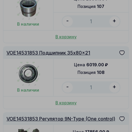
Позиция
107
-
+
В наличии
В корзину
VOE14531853 Подшипник 35x80x21
Цена
6019.00
₽
Позиция
108
-
+
В наличии
В корзину
VOE14531853 Регулятор 9N-Type (One control)
Цена
17856.00
₽