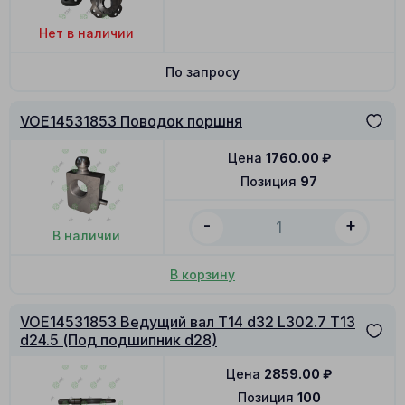
Нет в наличии
По запросу
VOE14531853 Поводок поршня
Цена
1760.00
₽
Позиция
97
-
+
В наличии
В корзину
VOE14531853 Ведущий вал T14 d32 L302.7 T13
d24.5 (Под подшипник d28)
Цена
2859.00
₽
Позиция
100