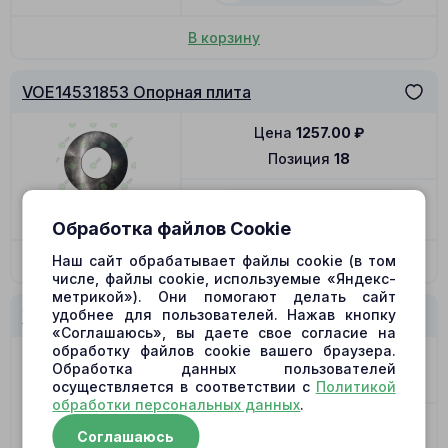
В корзину
VOE14531853 Опорная плита
Цена
1257.00
₽
Позиция
18
-
+
В наличии
Обработка файлов Cookie
Наш сайт обрабатывает файлы cookie (в том
В корзину
числе, файлы cookie, используемые «Яндекс-
метрикой»). Они помогают делать сайт
удобнее для пользователей. Нажав кнопку
VOE14531853 Витая пружина 1.6x7.6x31.5
«Соглашаюсь», вы даете свое согласие на
обработку файлов cookie вашего браузера.
Цена
357.00
₽
Обработка данных пользователей
Позиция
23
осуществляется в соответствии с
Политикой
обработки персональных данных
.
-
+
Соглашаюсь
В наличии