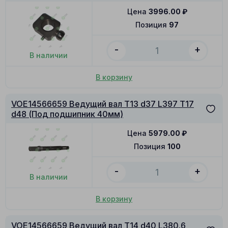
Цена
3996.00
₽
Позиция
97
-
+
В наличии
В корзину
VOE14566659 Ведущий вал T13 d37 L397 T17
d48 (Под подшипник 40мм)
Цена
5979.00
₽
Позиция
100
-
+
В наличии
В корзину
VOE14566659 Ведущий вал T14 d40 L380.6