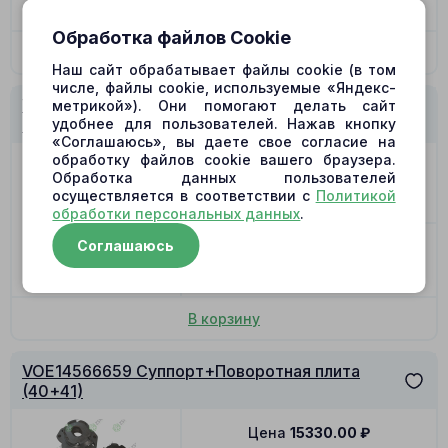
В наличии
Обработка файлов Cookie
В корзину
Наш сайт обрабатывает файлы cookie (в том
числе, файлы cookie, используемые «Яндекс-
VOE14566659 Суппорт+Поворотная плита
метрикой»). Они помогают делать сайт
удобнее для пользователей. Нажав кнопку
(40+41)
«Соглашаюсь», вы даете свое согласие на
обработку файлов cookie вашего браузера.
Цена
14205.00
₽
Обработка данных пользователей
осуществляется в соответствии с
Политикой
Позиция
42
обработки персональных данных
.
Соглашаюсь
-
+
В наличии
В корзину
VOE14566659 Суппорт+Поворотная плита
(40+41)
Цена
15330.00
₽