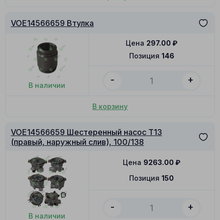
VOE14566659 Втулка
Цена
297.00
₽
Позиция
146
-
+
В наличии
В корзину
VOE14566659 Шестеренный насос T13
(правый, наружный слив), 100/138
Цена
9263.00
₽
Позиция
150
-
+
В наличии