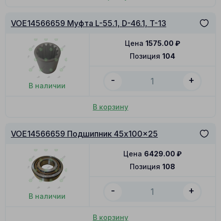
VOE14566659 Муфта L-55.1, D-46.1, T-13
Цена
1575.00
₽
Позиция
104
-
+
В наличии
В корзину
VOE14566659 Подшипник 45x100x25
Цена
6429.00
₽
Позиция
108
-
+
В наличии
В корзину