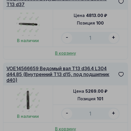
T13 d37
Цена
4813.00
₽
Позиция
100
-
+
В наличии
В корзину
VOE14566659 Ведомый вал T13 d36.4 L304
d44.85 (Внутренний T13 d15, под подшипник
d40)
Цена
5269.00
₽
Позиция
101
-
+
В наличии
В корзину