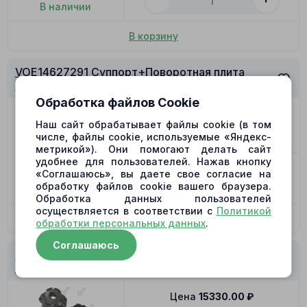
В наличии
В корзину
VOE14627291 Суппорт+Поворотная плита
(40+41)
Обработка файлов Cookie
Цена
14205.00
₽
Наш сайт обрабатывает файлы cookie (в том
Позиция
42
числе, файлы cookie, используемые «Яндекс-
метрикой»). Они помогают делать сайт
удобнее для пользователей. Нажав кнопку
-
+
«Соглашаюсь», вы даете свое согласие на
обработку файлов cookie вашего браузера.
В наличии
Обработка данных пользователей
осуществляется в соответствии с
Политикой
В корзину
обработки персональных данных
.
Соглашаюсь
VOE14627291 Суппорт+Поворотная плита
(40+41)
Цена
15330.00
₽