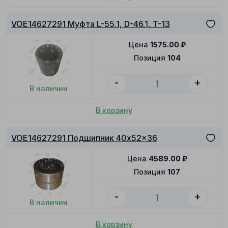
VOE14627291 Муфта L-55.1, D-46.1, T-13
Цена
1575.00
₽
Позиция
104
-
+
В наличии
В корзину
VOE14627291 Подшипник 40x52x36
Цена
4589.00
₽
Позиция
107
-
+
В наличии
В корзину