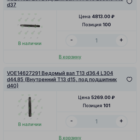
d37
Цена
4813.00
₽
Позиция
100
-
+
В наличии
В корзину
VOE14627291 Ведомый вал T13 d36.4 L304
d44.85 (Внутренний T13 d15, под подшипник
d40)
Цена
5269.00
₽
Позиция
101
-
+
В наличии
В корзину