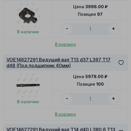
Цена
3996.00
₽
Позиция
97
-
+
В наличии
В корзину
VOE14627291 Ведущий вал T13 d37 L397 T17
d48 (Под подшипник 40мм)
Цена
5979.00
₽
Позиция
100
-
+
В наличии
В корзину
VOE14627291 Ведущий вал T14 d40 L380.6 T13