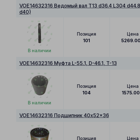
VOE14632316 Ведомый вал T13 d36.4 L304 d44.8
d40)
Позиция
Цена
101
5269.0
В наличии
VOE14632316 Муфта L-55.1, D-46.1, T-13
Позиция
Цена
104
1575.00
В наличии
VOE14632316 Подшипник 40x52x36
Позиция
Цена