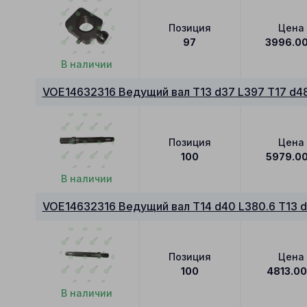
Позиция
Цена
97
3996.0
В наличии
VOE14632316 Ведущий вал T13 d37 L397 T17 d4
Позиция
Цена
100
5979.0
В наличии
VOE14632316 Ведущий вал T14 d40 L380.6 T13 
Позиция
Цена
100
4813.0
В наличии