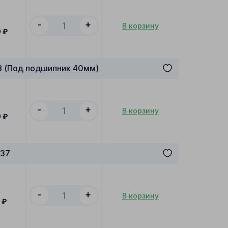
-
+
В корзину
0
₽
8 (Под подшипник 40мм)
-
+
В корзину
0
₽
d37
-
+
В корзину
0
₽