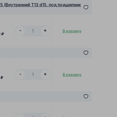
5 (Внутренний T13 d15, под подшипник
-
+
В корзину
0
₽
-
+
В корзину
₽