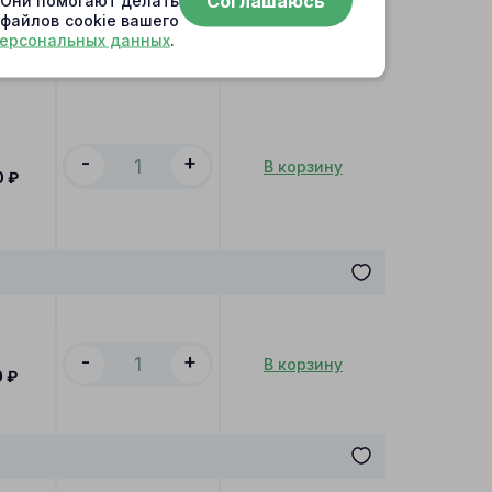
Соглашаюсь
. Они помогают делать
 файлов cookie вашего
персональных данных
.
1)
-
+
В корзину
0
₽
-
+
В корзину
0
₽