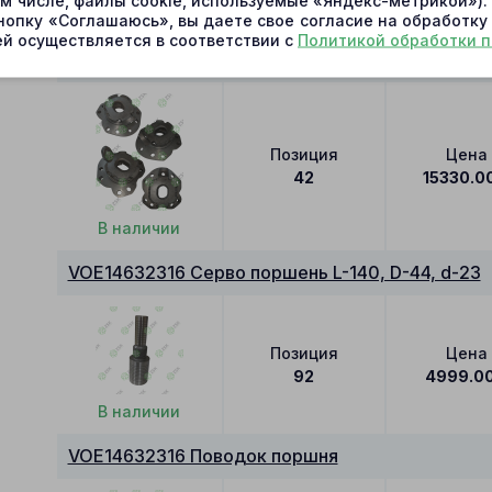
ом числе, файлы cookie, используемые «Яндекс-метрикой»)
В наличии
нопку «Соглашаюсь», вы даете свое согласие на обработку
й осуществляется в соответствии с
Политикой обработки 
VOE14632316 Суппорт+Поворотная плита (40+4
Позиция
Цена
42
15330.0
В наличии
VOE14632316 Серво поршень L-140, D-44, d-23
Позиция
Цена
92
4999.0
В наличии
VOE14632316 Поводок поршня