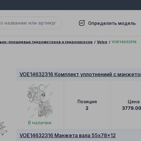
Определить модель
льно-поршневых гидромоторов и гидронасосов
Volvo
VOE14632316
VOE14632316 Комплект уплотнениий с манжето
Позиция
Цена
2
3779.0
В наличии
VOE14632316 Манжета вала 55x78x12