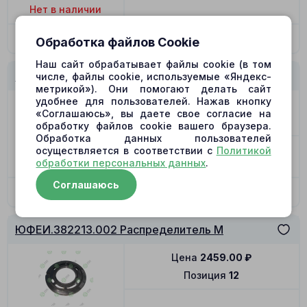
Нет в наличии
По запросу
Обработка файлов Cookie
Наш сайт обрабатывает файлы cookie (в том
ЮФЕИ.382213.002 Распределитель M
числе, файлы cookie, используемые «Яндекс-
метрикой»). Они помогают делать сайт
удобнее для пользователей. Нажав кнопку
Цена
2459.00
₽
«Соглашаюсь», вы даете свое согласие на
Позиция
12
обработку файлов cookie вашего браузера.
Обработка данных пользователей
осуществляется в соответствии с
Политикой
Нет в наличии
обработки персональных данных
.
Соглашаюсь
По запросу
ЮФЕИ.382213.002 Распределитель M
Цена
2459.00
₽
Позиция
12