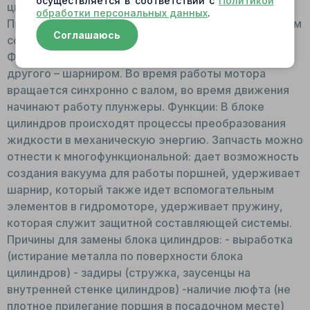
осуществляется в соответствии с
Политикой
цилиндров используется высокопрочная сталь.
обработки персональных данных
.
Принцип работы: Устанавливается на валу шлицевым
Соглашаюсь
соединением, в цилиндры помещаются поршни.
Фиксируется с одного торца плитой скольжения, с
другого – шарниром. Во время работы мотора
вращается синхронно с валом, во время движения
начинают работу плунжеры. Функции: В блоке
цилиндров происходят процессы преобразования
жидкости в механическую энергию. Запчасть можно
отнести к многофункциональной: дает возможность
создания вакуума для работы поршней, удерживает
шарнир, который также идет вспомогательным
элементов в гидромоторе, удерживает пружину,
которая служит защитной составляющей системы.
Причины для замены блока цилиндров: - выработка
(истирание металла по поверхности блока
цилиндров) - задиры (стружка, заусенцы на
внутренней стенке цилиндров) -наличие люфта (не
плотное прилегание поршня в посадочном месте)