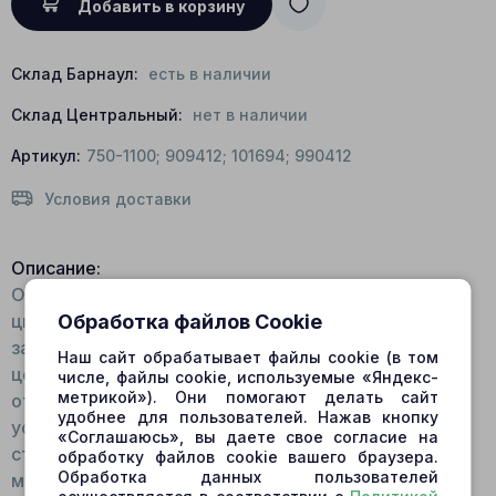
Добавить в корзину
Склад Барнаул:
есть в наличии
Склад Центральный:
нет в наличии
Артикул:
750-1100; 909412; 101694; 990412
Условия доставки
Описание:
Общий вид: Монолитная конструкция группы
цилиндров. Количество посадочных мест в блоке
Обработка файлов Cookie
зависит от модели гидромотора/гидронасоса. В
Наш сайт обрабатывает файлы cookie (в том
центре конструкции расположено сквозное
числе, файлы cookie, используемые «Яндекс-
метрикой»). Они помогают делать сайт
отверстие со шлицами. Внутри блока
удобнее для пользователей. Нажав кнопку
устанавливаются пружина, упорное кольцо,
«Соглашаюсь», вы даете свое согласие на
стопорное кольцо. На торце имеется посадочное
обработку файлов cookie вашего браузера.
Обработка данных пользователей
место для шарнира. Для изготовления блока