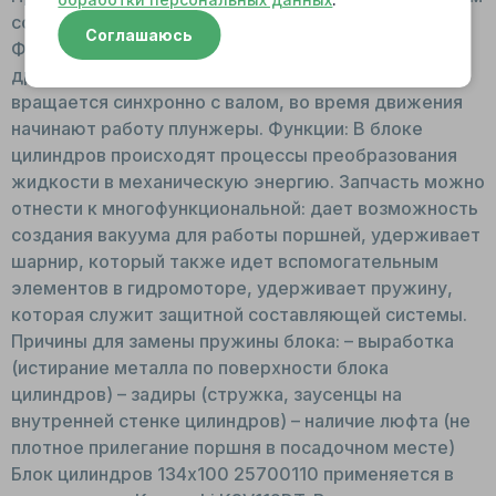
соединением, в цилиндры помещаются поршни.
Соглашаюсь
Фиксируется с одного торца плитой скольжения, с
другого – шарниром. Во время работы мотора
вращается синхронно с валом, во время движения
начинают работу плунжеры. Функции: В блоке
цилиндров происходят процессы преобразования
жидкости в механическую энергию. Запчасть можно
отнести к многофункциональной: дает возможность
создания вакуума для работы поршней, удерживает
шарнир, который также идет вспомогательным
элементов в гидромоторе, удерживает пружину,
которая служит защитной составляющей системы.
Причины для замены пружины блока: – выработка
(истирание металла по поверхности блока
цилиндров) – задиры (стружка, заусенцы на
внутренней стенке цилиндров) – наличие люфта (не
плотное прилегание поршня в посадочном месте)
Блок цилиндров 134x100 25700110 применяется в