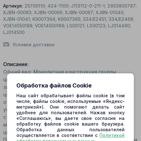
Артикул:
25700110; 424-1100; J113112-0-211-1; 2933800787;
XJBN-00063; XJBN-00066; XJBN-00067; XJBN-01040;
XJBN-01041; K9007364; K9007365; 334/E2451; 334/E2468;
VOE14550188; VOE14550189; LS00121; LS00123; LJ014490;
LJ014500
Условия доставки
Описание:
Общий вид: Монолитная конструкция группы
цилиндров. Количество посадочных мест в блоке
Обработка файлов Cookie
зависит от модели гидромотора/гидронасоса. В
центре конструкции расположено сквозное
Наш сайт обрабатывает файлы cookie (в том
числе, файлы cookie, используемые «Яндекс-
отверстие со шлицами. Внутри блока
метрикой»). Они помогают делать сайт
устанавливаются пружина, упорное кольцо,
удобнее для пользователей. Нажав кнопку
стопорное кольцо. На торце имеется посадочное
«Соглашаюсь», вы даете свое согласие на
обработку файлов cookie вашего браузера.
место для шарнира. Для изготовления блока
Обработка данных пользователей
цилиндров используется высокопрочная сталь.
осуществляется в соответствии с
Политикой
Принцип работы: Устанавливается на валу шлицевым
обработки персональных данных
.