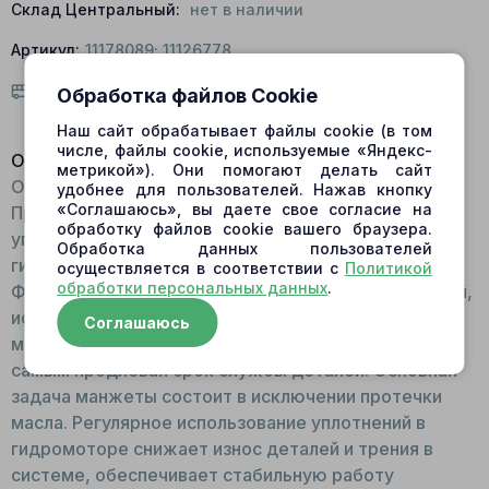
Склад Центральный:
нет в наличии
Артикул:
11178089; 11126778
Условия доставки
Обработка файлов Cookie
Наш сайт обрабатывает файлы cookie (в том
числе, файлы cookie, используемые «Яндекс-
Описание:
метрикой»). Они помогают делать сайт
Общий вид: Состоит из набора прокладок и колец
удобнее для пользователей. Нажав кнопку
«Соглашаюсь», вы даете свое согласие на
Принцип работы: Относятся к торцевым
обработку файлов cookie вашего браузера.
уплотнителям. Крепится с торца гидронасоса/
Обработка данных пользователей
гидромотора, на выходном отверстии вала.
осуществляется в соответствии с
Политикой
обработки персональных данных
.
Функции: Обеспечивает герметичность соединений,
исключая попадание посторонних веществ в
Соглашаюсь
механизм. Защищает от влаги, пыли, грязи, тем
самым продлевая срок службы деталей. Основная
задача манжеты состоит в исключении протечки
масла. Регулярное использование уплотнений в
гидромоторе снижает износ деталей и трения в
системе, обеспечивает стабильную работу