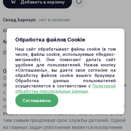
Добавить в корзину
Склад Барнаул:
нет в наличии
Склад Центральный:
есть в наличии
Обработка файлов Cookie
Артикул:
B02000583; F0B-0002; R910988019
Наш сайт обрабатывает файлы cookie (в том
Условия доставки
числе, файлы cookie, используемые «Яндекс-
метрикой»). Они помогают делать сайт
удобнее для пользователей. Нажав кнопку
«Соглашаюсь», вы даете свое согласие на
Описание:
обработку файлов cookie вашего браузера.
Общий вид: Резиновое кольцо. Принцип работы:
Обработка данных пользователей
Является торцевым уплотнителем. Устанавливается
осуществляется в соответствии с
Политикой
обработки персональных данных
.
с торца гидронасоса/гидромотора, на выходном
отверстии вала. Функции: Создание герметичности
Соглашаюсь
соединений, предотвращая попадание посторонних
веществ в механизм. Защита от влаги, пыли, грязи,
тем самым продлевая срок службы деталей. Одной
из главных задач уплотнения является исключении