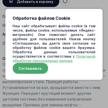
Добавить в корзину
Склад Барнаул:
есть в наличии
Обработка файлов Cookie
Склад Центральный:
есть в наличии
Наш сайт обрабатывает файлы cookie (в том
числе, файлы cookie, используемые «Яндекс-
Артикул:
L09112-3601-SZ
метрикой»). Они помогают делать сайт
удобнее для пользователей. Нажав кнопку
«Соглашаюсь», вы даете свое согласие на
Условия доставки
обработку файлов cookie вашего браузера.
Обработка данных пользователей
осуществляется в соответствии с
Политикой
Описание:
обработки персональных данных
.
Общий вид: Деталь цилиндрической формы со
Соглашаюсь
сквозным отверстием. Имеет шлицевые соединения
на внутренних стенках. Материал для изготовления –
высокопрочная сталь. Принцип работы:
Устанавливается на вал, вращаается вместе с ним.
Функции: Передает крутящий момент другим
деталям системы без изменения направления
вращения. Причины для замены муфты: -