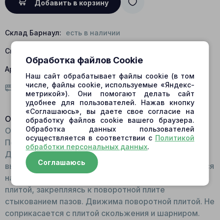
Добавить в корзину
Склад Барнаул:
есть в наличии
Склад Центральный:
нет в наличии
Обработка файлов Cookie
Артикул:
276-4701
Наш сайт обрабатывает файлы cookie (в том
числе, файлы cookie, используемые «Яндекс-
Условия доставки
метрикой»). Они помогают делать сайт
удобнее для пользователей. Нажав кнопку
«Соглашаюсь», вы даете свое согласие на
Описание:
обработку файлов cookie вашего браузера.
Обработка данных пользователей
Общий вид: Круглая запчасть с плоскими торцами.
осуществляется в соответствии с
Политикой
По типу шайбы. В центре расположено отверстие.
обработки персональных данных
.
Для изготовления детали используется
Соглашаюсь
высокопрочная сталь. Принцип работы: Фиксируется
на валу между прижимной пластиной и поворотной
плитой, закрепляясь к поворотной плите
стыкованием пазов. Движима поворотной плитой. Не
соприкасается с плитой скольжения и шарниром.