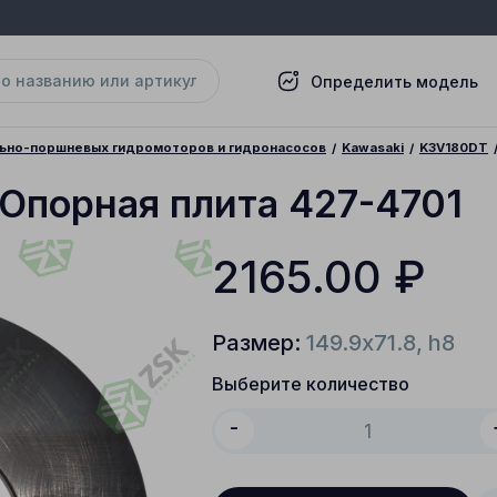
Определить модель
льно-поршневых гидромоторов и гидронасосов
Kawasaki
K3V180DT
Опорная плита 427-4701
2165.00
₽
Размер:
149.9x71.8, h8
Выберите количество
-