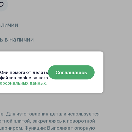
аличии
ь в наличии
0AA-124; 353311; R070029; XJBN-
0210; 156530A1; 0451018; 7I-8154
Соглашаюсь
. Они помогают делать
 файлов cookie вашего
персональных данных
.
е. Для изготовления детали используется
тной плитой, закрепляясь к поворотной
 шарниром. Функции: Выполняет опорную