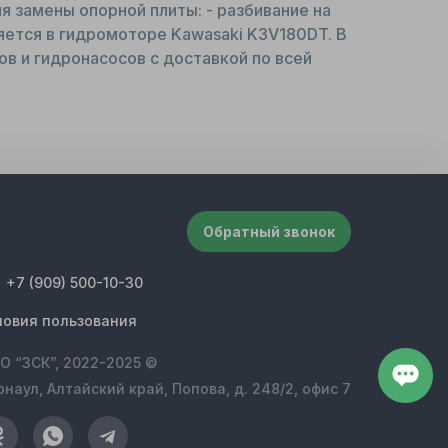
я замены опорной плиты: - разбивание на
яется в гидромоторе Kawasaki K3V180DT. В
ов и гидронасосов с доставкой по всей
Обратный звонок
+7 (909) 500-10-30
ловия пользования
О “ЗСК”, 2022-2025 ©
рнаул, Алтайский край, Попова, д. 248/2, офис 7