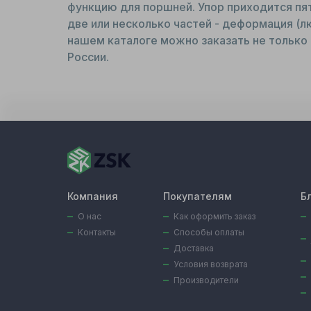
функцию для поршней. Упор приходится пят
две или несколько частей - деформация (л
нашем каталоге можно заказать не только 
России.
Компания
Покупателям
Б
О нас
Как оформить заказ
Контакты
Способы оплаты
Доставка
Условия возврата
Производители