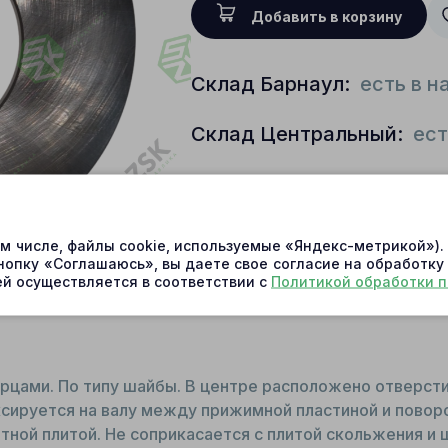
Добавить в корзину
Склад Барнаул:
есть в н
Склад Центральный:
ест
Артикул:
427-4701; 371A0
00023; 113691A; SA7223-0
ом числе, файлы cookie, используемые «Яндекс-метрикой»)
Условия доставки
нопку «Соглашаюсь», вы даете свое согласие на обработку
й осуществляется в соответствии с
Политикой обработки 
орцами. По типу шайбы. В центре расположено отверсти
сируется на валу между прижимной пластиной и поворо
тной плитой. Не соприкасается с плитой скольжения и