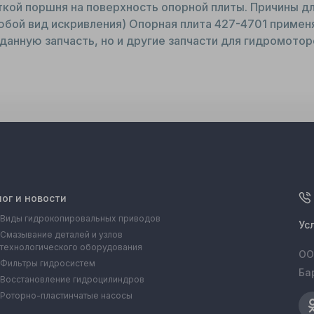
кой поршня на поверхность опорной плиты. Причины дл
юбой вид искривления) Опорная плита 427-4701 примен
данную запчасть, но и другие запчасти для гидромотор
лог и новости
Виды гидрокопировальных приводов
Ус
Смазывание деталей и узлов
технологического оборудования
ОО
Фильтры гидросистем
Ба
Восстановление гидроцилиндров
Роторно-пластинчатые насосы