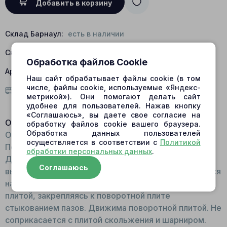
Добавить в корзину
Склад Барнаул:
есть в наличии
Склад Центральный:
нет в наличии
Обработка файлов Cookie
Артикул:
655-4701; 319245; 194246
Наш сайт обрабатывает файлы cookie (в том
числе, файлы cookie, используемые «Яндекс-
Условия доставки
метрикой»). Они помогают делать сайт
удобнее для пользователей. Нажав кнопку
«Соглашаюсь», вы даете свое согласие на
Описание:
обработку файлов cookie вашего браузера.
Обработка данных пользователей
Общий вид: Круглая запчасть с плоскими торцами.
осуществляется в соответствии с
Политикой
По типу шайбы. В центре расположено отверстие.
обработки персональных данных
.
Для изготовления детали используется
Соглашаюсь
высокопрочная сталь. Принцип работы: Фиксируется
на валу между прижимной пластиной и поворотной
плитой, закрепляясь к поворотной плите
стыкованием пазов. Движима поворотной плитой. Не
соприкасается с плитой скольжения и шарниром.