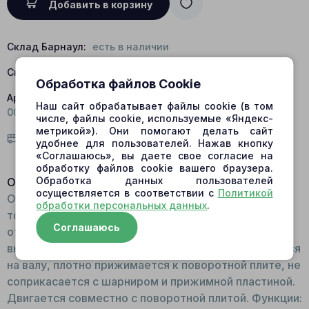
Добавить в корзину
Склад Барнаул:
есть в наличии
Склад Центральный:
есть в наличии
Обработка файлов Cookie
Артикул:
604-5101; J010021-0-131; 52-00.009; МП52-
Наш сайт обрабатывает файлы cookie (в том
00.009; MFS52-00.009
числе, файлы cookie, используемые «Яндекс-
метрикой»). Они помогают делать сайт
Условия доставки
удобнее для пользователей. Нажав кнопку
«Соглашаюсь», вы даете свое согласие на
обработку файлов cookie вашего браузера.
Обработка данных пользователей
Описание:
осуществляется в соответствии с
Политикой
Общий вид: Запчасть круглой формы, с плоскими
обработки персональных данных
.
торцами по типу шайбы. В центре имеется
Соглашаюсь
отверстие. Для изготовления детали используется
высокопрочная сталь. Принцип работы: Фиксируется
на валу, плотно прижимается к поворотной плите, не
соприкасается с шарниром и прижимной пластиной.
Двигается совместно с поворотной плитой. Функции: